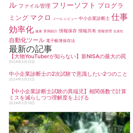
ル
フリーソフト
プログラ
ファイル管理
仕事
マクロ
ミング
中小企業診断士
メール
レビュー
効率化
情報保存
情報共有
実例紹介
情報管理
健康
生産性
自動化ツール
電子帳簿保存法
最新の記事
【大物YouTuberが知らない】新NISAの最大の罠
2024年3月22日
中小企業診断士の2次試験で意識したい2つのこと
2024年3月21日
【中小企業診断士試験の異端児】相関係数で計算
ミスを減らしつつ理解度を上げる
2024年3月19日