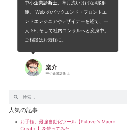
中小企業診断士。草月流いけばな4級師
範。 Web のバックエンド・フロントエ
ンドエンジニアやデザイナーを経て、一
人 SE, そして社内コンサルへと変身中。
ご相談はお気軽に。
楽介
中小企業診断士
人気の記事
お手軽、最強自動化ツール【Pulover’s Macro
Creator】を使ってみた