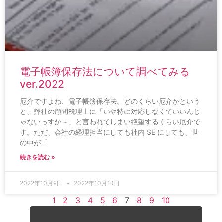
電子帳簿保存法について調べてみる
ver.2022
厄介ですよね、電子帳簿保存法。どのくらい厄介かという
と、弊社の顧問税理士に「いや特に対応しなくていいんじ
ゃないっすか～」と言われてしまい絶望するくらい厄介で
す。ただ、会社の経理担当にしても社内 SE にしても、世
の中が「
続きを読む »
2022年10月9日
2022年10月10日
1
2
3
4
5
6
7
8
9
10