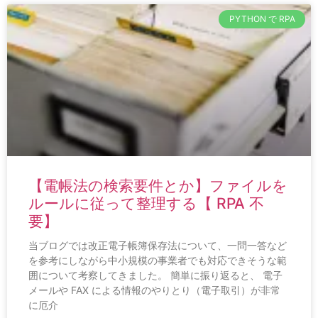
PYTHON で RPA
【電帳法の検索要件とか】ファイルを
ルールに従って整理する【 RPA 不
要】
当ブログでは改正電子帳簿保存法について、一問一答など
を参考にしながら中小規模の事業者でも対応できそうな範
囲について考察してきました。 簡単に振り返ると、 電子
メールや FAX による情報のやりとり（電子取引）が非常
に厄介