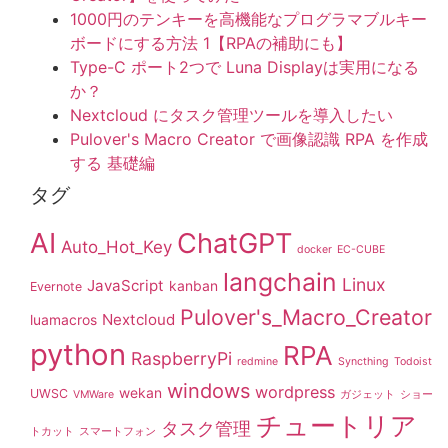
1000円のテンキーを高機能なプログラマブルキー
ボードにする方法 1【RPAの補助にも】
Type-C ポート2つで Luna Displayは実用になる
か？
Nextcloud にタスク管理ツールを導入したい
Pulover's Macro Creator で画像認識 RPA を作成
する 基礎編
タグ
AI
ChatGPT
Auto_Hot_Key
docker
EC-CUBE
langchain
Linux
JavaScript
kanban
Evernote
Pulover's_Macro_Creator
Nextcloud
luamacros
python
RPA
RaspberryPi
redmine
Syncthing
Todoist
windows
wordpress
wekan
UWSC
VMWare
ガジェット
ショー
チュートリア
タスク管理
トカット
スマートフォン