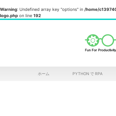
Warning
: Undefined array key "options" in
/home/c1397404
logo.php
on line
192
ホーム
PYTHON で RPA