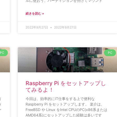
ルに使おう、パーティションを分けてマウント
続きを読む »
2022年9月27日
2022年9月27日
PC
PC
Raspberry Pi をセットアップし
てみるよ！
前
今回は、効率的にIT仕事をする上で便利な
き
Raspberry Pi をセットアップします。 楽介は、
ケ
FreeBSD や Linux をIntel CPUのPC(x86系または
AMD64系)にセットアップした経験は多いです