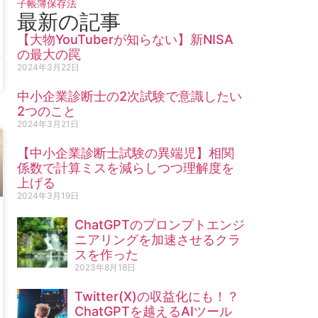
子帳簿保存法
最新の記事
【大物YouTuberが知らない】新NISA
の最大の罠
2024年3月22日
中小企業診断士の2次試験で意識したい
2つのこと
2024年3月21日
【中小企業診断士試験の異端児】相関
係数で計算ミスを減らしつつ理解度を
上げる
2024年3月19日
ChatGPTのプロンプトエンジ
ニアリングを加速させるクラ
スを作った
2023年8月18日
Twitter(X)の収益化にも！？
ChatGPTを越えるAIツール