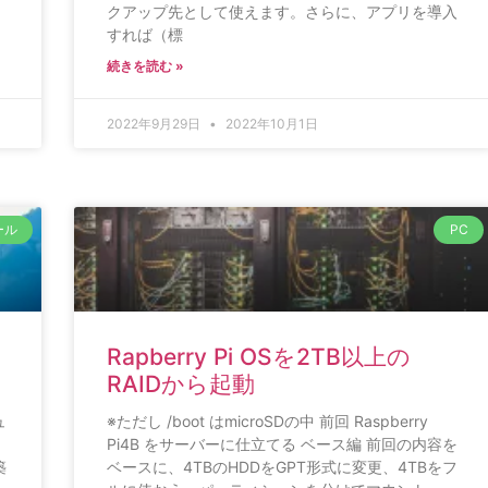
クアップ先として使えます。さらに、アプリを導入
すれば（標
続きを読む »
2022年9月29日
2022年10月1日
ール
PC
Rapberry Pi OSを2TB以上の
RAIDから起動
ュ
※ただし /boot はmicroSDの中 前回 Raspberry
？
Pi4B をサーバーに仕立てる ベース編 前回の内容を
築
ベースに、4TBのHDDをGPT形式に変更、4TBをフ