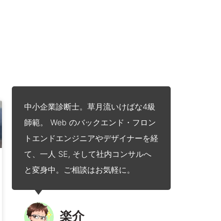
中小企業診断士。草月流いけばな4級
師範。 Web のバックエンド・フロン
トエンドエンジニアやデザイナーを経
て、一人 SE, そして社内コンサルへ
と変身中。ご相談はお気軽に。
楽介