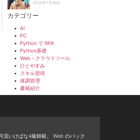
2023年7月29日
カテゴリー
AI
PC
Python で RPA
Python基礎
Web・クラウドツール
ひとやすみ
スキル習得
体調管理
書籍紹介
流いけばな4級師範。 Web のバック