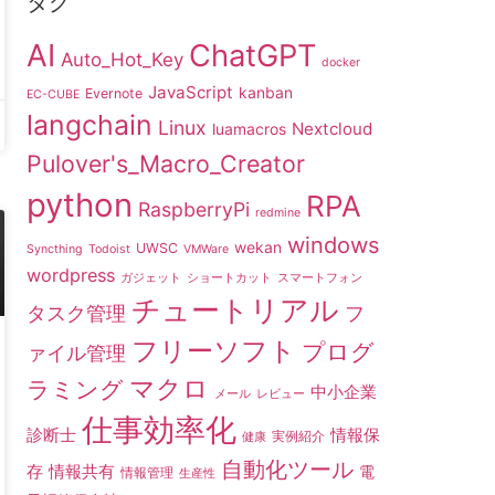
タグ
AI
ChatGPT
Auto_Hot_Key
docker
JavaScript
kanban
Evernote
EC-CUBE
langchain
Linux
Nextcloud
luamacros
Pulover's_Macro_Creator
python
RPA
RaspberryPi
redmine
windows
wekan
UWSC
Syncthing
Todoist
VMWare
wordpress
ガジェット
ショートカット
スマートフォン
チュートリアル
タスク管理
フ
フリーソフト
プログ
ァイル管理
マクロ
ラミング
中小企業
メール
レビュー
仕事効率化
診断士
情報保
実例紹介
健康
自動化ツール
存
情報共有
電
情報管理
生産性