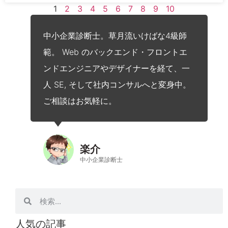
1
2
3
4
5
6
7
8
9
10
中小企業診断士。草月流いけばな4級師
範。 Web のバックエンド・フロントエ
ンドエンジニアやデザイナーを経て、一
人 SE, そして社内コンサルへと変身中。
ご相談はお気軽に。
楽介
中小企業診断士
人気の記事