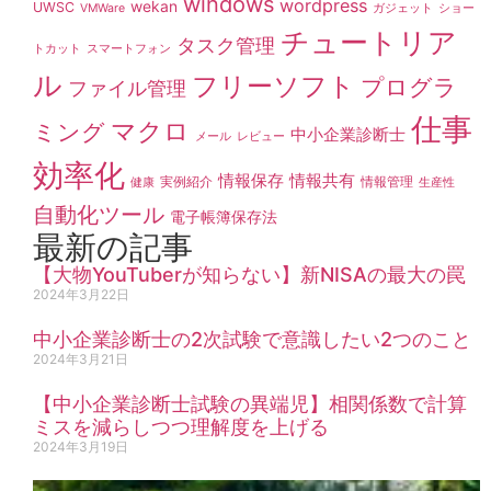
windows
wordpress
wekan
UWSC
VMWare
ガジェット
ショー
チュートリア
タスク管理
トカット
スマートフォン
ル
フリーソフト
プログラ
ファイル管理
仕事
マクロ
ミング
中小企業診断士
メール
レビュー
効率化
情報保存
情報共有
実例紹介
情報管理
健康
生産性
自動化ツール
電子帳簿保存法
最新の記事
【大物YouTuberが知らない】新NISAの最大の罠
2024年3月22日
中小企業診断士の2次試験で意識したい2つのこと
2024年3月21日
【中小企業診断士試験の異端児】相関係数で計算
ミスを減らしつつ理解度を上げる
2024年3月19日