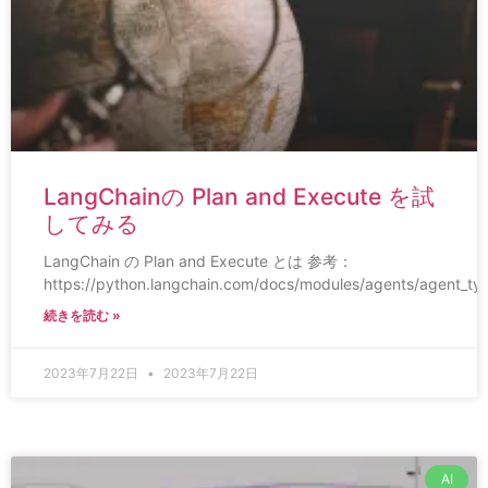
LangChainの Plan and Execute を試
してみる
LangChain の Plan and Execute とは 参考：
https://python.langchain.com/docs/modules/agents/agent_ty
続きを読む »
2023年7月22日
2023年7月22日
AI