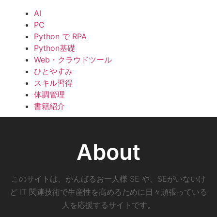
AI
PC
Python で RPA
Python基礎
Web・クラウドツール
ひとやすみ
スキル習得
体調管理
書籍紹介
About
このサイトは、がんばるお一人様 SE や、SEがいないけ
ど IT 関連技術で生産性を高めるために日々頑張っている
人を応援するサイトです。