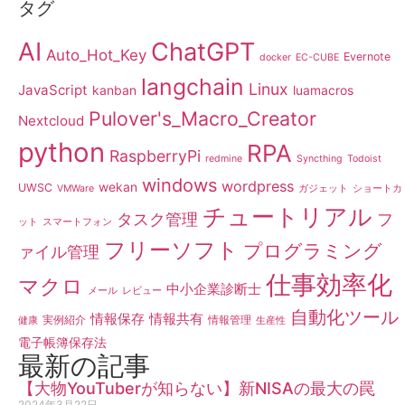
タグ
AI
ChatGPT
Auto_Hot_Key
Evernote
docker
EC-CUBE
langchain
Linux
JavaScript
kanban
luamacros
Pulover's_Macro_Creator
Nextcloud
python
RPA
RaspberryPi
redmine
Syncthing
Todoist
windows
wordpress
wekan
UWSC
VMWare
ガジェット
ショートカ
チュートリアル
タスク管理
フ
ット
スマートフォン
フリーソフト
プログラミング
ァイル管理
仕事効率化
マクロ
中小企業診断士
メール
レビュー
自動化ツール
情報保存
情報共有
実例紹介
情報管理
健康
生産性
電子帳簿保存法
最新の記事
【大物YouTuberが知らない】新NISAの最大の罠
2024年3月22日