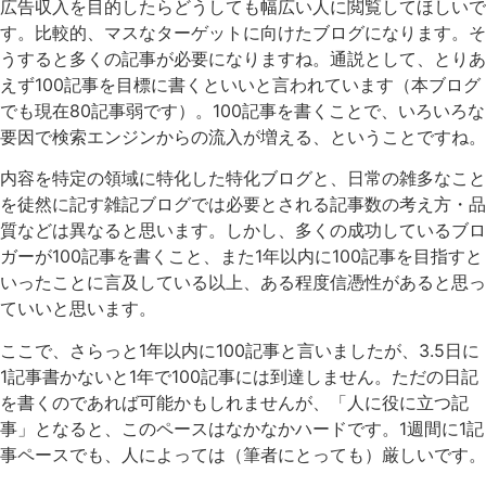
広告収入を目的したらどうしても幅広い人に閲覧してほしいで
す。比較的、マスなターゲットに向けたブログになります。そ
うすると多くの記事が必要になりますね。通説として、とりあ
えず100記事を目標に書くといいと言われています（本ブログ
でも現在80記事弱です）。100記事を書くことで、いろいろな
要因で検索エンジンからの流入が増える、ということですね。
内容を特定の領域に特化した特化ブログと、日常の雑多なこと
を徒然に記す雑記ブログでは必要とされる記事数の考え方・品
質などは異なると思います。しかし、多くの成功しているブロ
ガーが100記事を書くこと、また1年以内に100記事を目指すと
いったことに言及している以上、ある程度信憑性があると思っ
ていいと思います。
ここで、さらっと1年以内に100記事と言いましたが、3.5日に
1記事書かないと1年で100記事には到達しません。ただの日記
を書くのであれば可能かもしれませんが、「人に役に立つ記
事」となると、このペースはなかなかハードです。1週間に1記
事ペースでも、人によっては（筆者にとっても）厳しいです。