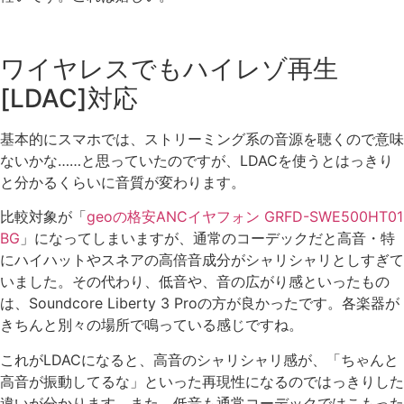
ワイヤレスでもハイレゾ再生
[LDAC]対応
基本的にスマホでは、ストリーミング系の音源を聴くので意味
ないかな……と思っていたのですが、LDACを使うとはっきり
と分かるくらいに音質が変わります。
比較対象が「
geoの格安ANCイヤフォン GRFD-SWE500HT01
BG
」になってしまいますが、通常のコーデックだと高音・特
にハイハットやスネアの高倍音成分がシャリシャリとしすぎて
いました。その代わり、低音や、音の広がり感といったもの
は、Soundcore Liberty 3 Proの方が良かったです。各楽器が
きちんと別々の場所で鳴っている感じですね。
これがLDACになると、高音のシャリシャリ感が、「ちゃんと
高音が振動してるな」といった再現性になるのではっきりした
違いが分かります。また、低音も通常コーデックではこもった