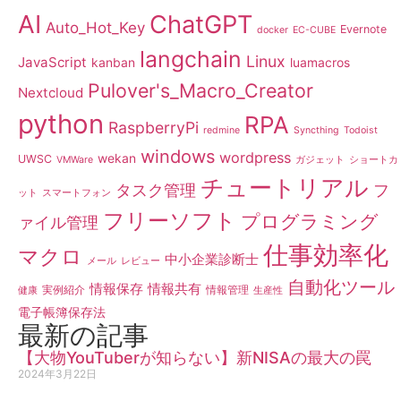
AI
ChatGPT
Auto_Hot_Key
Evernote
docker
EC-CUBE
langchain
Linux
JavaScript
kanban
luamacros
Pulover's_Macro_Creator
Nextcloud
python
RPA
RaspberryPi
redmine
Syncthing
Todoist
windows
wordpress
wekan
UWSC
VMWare
ガジェット
ショートカ
チュートリアル
タスク管理
フ
ット
スマートフォン
フリーソフト
プログラミング
ァイル管理
仕事効率化
マクロ
中小企業診断士
メール
レビュー
自動化ツール
情報保存
情報共有
実例紹介
情報管理
健康
生産性
電子帳簿保存法
最新の記事
【大物YouTuberが知らない】新NISAの最大の罠
2024年3月22日