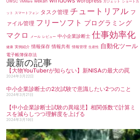
windows
wordpress
wekan
UWSC
VMWare
ガジェット
ショートカ
チュートリアル
タスク管理
フ
ット
スマートフォン
フリーソフト
プログラミング
ァイル管理
仕事効率化
マクロ
中小企業診断士
メール
レビュー
自動化ツール
情報保存
情報共有
実例紹介
情報管理
健康
生産性
電子帳簿保存法
最新の記事
【大物YouTuberが知らない】新NISAの最大の罠
2024年3月22日
中小企業診断士の2次試験で意識したい2つのこと
2024年3月21日
【中小企業診断士試験の異端児】相関係数で計算ミ
スを減らしつつ理解度を上げる
2024年3月19日