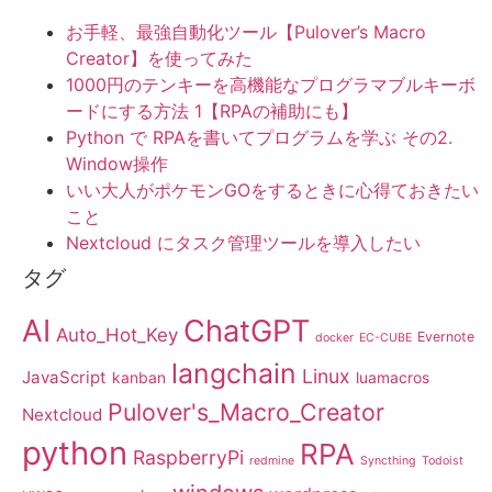
お手軽、最強自動化ツール【Pulover’s Macro
Creator】を使ってみた
1000円のテンキーを高機能なプログラマブルキーボ
ードにする方法 1【RPAの補助にも】
Python で RPAを書いてプログラムを学ぶ その2.
Window操作
いい大人がポケモンGOをするときに心得ておきたい
こと
Nextcloud にタスク管理ツールを導入したい
タグ
AI
ChatGPT
Auto_Hot_Key
Evernote
docker
EC-CUBE
langchain
Linux
JavaScript
kanban
luamacros
Pulover's_Macro_Creator
Nextcloud
python
RPA
RaspberryPi
redmine
Syncthing
Todoist