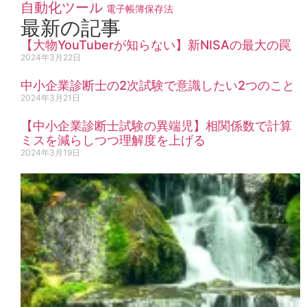
自動化ツール
電子帳簿保存法
最新の記事
【大物YouTuberが知らない】新NISAの最大の罠
2024年3月22日
中小企業診断士の2次試験で意識したい2つのこと
2024年3月21日
【中小企業診断士試験の異端児】相関係数で計算
ミスを減らしつつ理解度を上げる
2024年3月19日