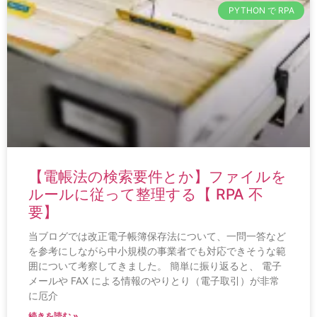
PYTHON で RPA
【電帳法の検索要件とか】ファイルを
ルールに従って整理する【 RPA 不
要】
当ブログでは改正電子帳簿保存法について、一問一答など
を参考にしながら中小規模の事業者でも対応できそうな範
囲について考察してきました。 簡単に振り返ると、 電子
メールや FAX による情報のやりとり（電子取引）が非常
に厄介
続きを読む »