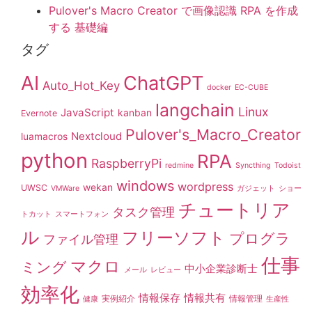
Pulover's Macro Creator で画像認識 RPA を作成
する 基礎編
タグ
AI
ChatGPT
Auto_Hot_Key
docker
EC-CUBE
langchain
Linux
JavaScript
kanban
Evernote
Pulover's_Macro_Creator
Nextcloud
luamacros
python
RPA
RaspberryPi
redmine
Syncthing
Todoist
windows
wordpress
wekan
UWSC
VMWare
ガジェット
ショー
チュートリア
タスク管理
トカット
スマートフォン
ル
フリーソフト
プログラ
ファイル管理
仕事
マクロ
ミング
中小企業診断士
メール
レビュー
効率化
情報保存
情報共有
実例紹介
情報管理
健康
生産性