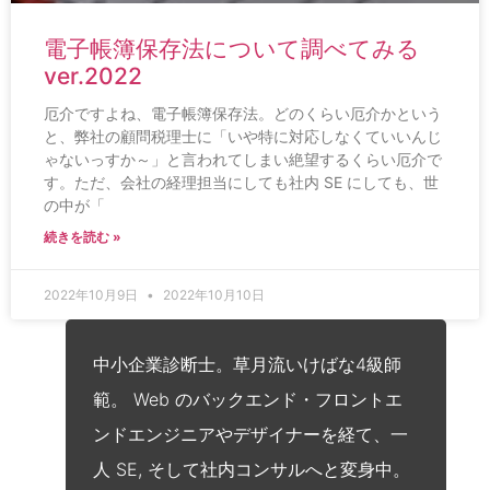
電子帳簿保存法について調べてみる
ver.2022
厄介ですよね、電子帳簿保存法。どのくらい厄介かという
と、弊社の顧問税理士に「いや特に対応しなくていいんじ
ゃないっすか～」と言われてしまい絶望するくらい厄介で
す。ただ、会社の経理担当にしても社内 SE にしても、世
の中が「
続きを読む »
2022年10月9日
2022年10月10日
中小企業診断士。草月流いけばな4級師
範。 Web のバックエンド・フロントエ
ンドエンジニアやデザイナーを経て、一
人 SE, そして社内コンサルへと変身中。