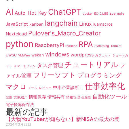
AI
ChatGPT
Auto_Hot_Key
Evernote
docker
EC-CUBE
langchain
Linux
JavaScript
kanban
luamacros
Pulover's_Macro_Creator
Nextcloud
python
RPA
RaspberryPi
redmine
Syncthing
Todoist
windows
wordpress
wekan
UWSC
VMWare
ガジェット
ショートカ
チュートリアル
タスク管理
フ
ット
スマートフォン
フリーソフト
プログラミング
ァイル管理
仕事効率化
マクロ
中小企業診断士
メール
レビュー
自動化ツール
情報保存
情報共有
実例紹介
情報管理
健康
生産性
電子帳簿保存法
最新の記事
【大物YouTuberが知らない】新NISAの最大の罠
2024年3月22日