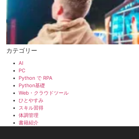
カテゴリー
AI
PC
Python で RPA
Python基礎
Web・クラウドツール
ひとやすみ
スキル習得
体調管理
書籍紹介