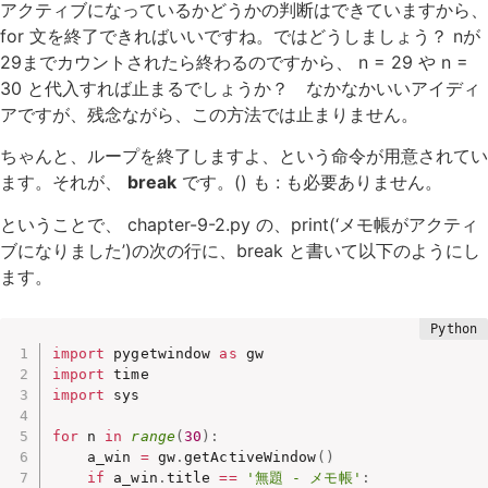
アクティブになっているかどうかの判断はできていますから、
for 文を終了できればいいですね。ではどうしましょう？ nが
29までカウントされたら終わるのですから、 n = 29 や n =
30 と代入すれば止まるでしょうか？ なかなかいいアイディ
アですが、残念ながら、この方法では止まりません。
ちゃんと、ループを終了しますよ、という命令が用意されてい
ます。それが、
break
です。() も : も必要ありません。
ということで、 chapter-9-2.py の、print(‘メモ帳がアクティ
ブになりました’)の次の行に、break と書いて以下のようにし
ます。
import
 pygetwindow 
as
import
import
 sys

for
 n 
in
range
(
30
)
:
    a_win 
=
 gw
.
getActiveWindow
(
)
if
 a_win
.
title 
==
'無題 - メモ帳'
: