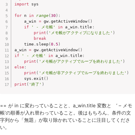
import
 sys

for
 n 
in
range
(
30
)
:
    a_win 
=
 gw
.
getActiveWindow
(
)
if
' - メモ帳'
in
 a_win
.
title
:
print
(
'メモ帳がアクティブになりました'
)
break
    time
.
sleep
(
0.5
)
a_win 
=
 gw
.
getActiveWindow
(
)
if
' - メモ帳'
in
 a_win
.
title
:
print
(
'メモ帳がアクティブでループを終わりました'
)
else
:
print
(
'メモ帳が非アクティブでループを終わりました'
)
    sys
.
exit
(
)
print
(
'終了'
)
== が in に変わっていることと、a_win.title 変数と ’ – メモ
帳’の順番が入れ替わっていること。後はもちろん、条件の文
字列から「無題」が取り除かれていることに注目してくださ
い。