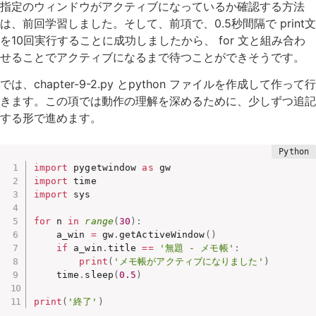
指定のウィンドウがアクティブになっているか確認する方法
は、前回学習しました。そして、前項で、0.5秒間隔で print文
を10回実行することに成功しましたから、 for 文と組み合わ
せることでアクティブになるまで待つことができそうです。
では、chapter-9-2.py とpython ファイルを作成して作って行
きます。この項では動作の理解を深めるために、少しずつ追記
する形で進めます。
import
 pygetwindow 
as
import
import
 sys

for
 n 
in
range
(
30
)
:
    a_win 
=
 gw
.
getActiveWindow
(
)
if
 a_win
.
title 
==
'無題 - メモ帳'
:
print
(
'メモ帳がアクティブになりました'
)
    time
.
sleep
(
0.5
)
print
(
'終了'
)