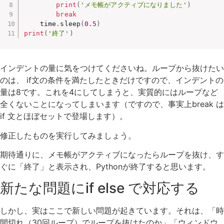
print
(
'メモ帳がアクティブになりました'
)
break
    time
.
sleep
(
0.5
)
print
(
'終了'
)
インデントの量に気をつけてくださいね。ループから抜けたい
のは、 if文の条件を満たしたときだけですので、インデントの
量は8です。これを4にしてしまうと、実質的にはループなど
全くないことになってしまいます（ですので、事実上break は
if 文とほぼセットで登場します）。
修正したものを実行してみましょう。
期待通りに、メモ帳がアクティブになったらループを抜け、す
ぐに「終了」と表示され、Pythonが終了すると思います。
新たな問題にif else で対応する
しかし、実はここで新しい問題が起きています。それは、「時
間切れ（30回ループ）でループを抜けたのか」「ウィンドウ