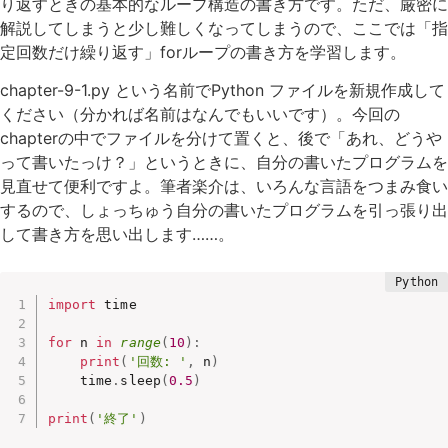
り返すときの基本的なループ構造の書き方です。ただ、厳密に
解説してしまうと少し難しくなってしまうので、ここでは「指
定回数だけ繰り返す」forループの書き方を学習します。
chapter-9-1.py という名前でPython ファイルを新規作成して
ください（分かれば名前はなんでもいいです）。今回の
chapterの中でファイルを分けて置くと、後で「あれ、どうや
って書いたっけ？」というときに、自分の書いたプログラムを
見直せて便利ですよ。筆者楽介は、いろんな言語をつまみ食い
するので、しょっちゅう自分の書いたプログラムを引っ張り出
して書き方を思い出します……。
import
 time

for
 n 
in
range
(
10
)
:
print
(
'回数: '
,
 n
)
    time
.
sleep
(
0.5
)
print
(
'終了'
)