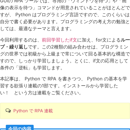
GUIの RPA ツールでは、専用の「ウィンドウを待つ」や「画
像の表示を待つ」コマンドが用意されていることがほとんどで
すが、 Python はプログラミング言語ですので、このくらいは
自分で書く必要があります。プログラミングの考え方の勉強と
しては、最適なテーマと言えます。
今回利用するのは、
前回学習したif文
に加え、for文による
ルー
プ・繰り返し
です。この2種類の組み合わせは、プログラミン
グの世界では初級から上級まで常について回る基本的な構造で
すので、しっかり学習しましょう。とくに、if文の応用として
条件の「逆転」も学習します。
本記事は、 Python で RPA を書きつつ、 Python の基本を学
習する欲張り連載の1部です。インストールから学習した
い！ という方は連載をご覧ください。
Python で RPA 連載
今回の内容