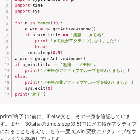
import
import
 sys

for
 n 
in
range
(
30
)
:
    a_win 
=
 gw
.
getActiveWindow
(
)
if
 a_win
.
title 
==
'無題 - メモ帳'
:
print
(
'メモ帳がアクティブになりました'
)
break
    time
.
sleep
(
0.5
)
a_win 
=
 gw
.
getActiveWindow
(
)
if
 a_win
.
title 
==
'無題 - メモ帳'
:
print
(
'メモ帳がアクティブでループを終わりました'
)
else
:
print
(
'メモ帳が非アクティブでループを終わりました'
)
    sys
.
exit
(
0
)
print
(
'終了'
)
print(‘終了’)の前に、if else文と、その中身を追記していま
す。また、30回目のtime.sleep(0.5)中にメモ帳がアクティブ
になることも考えて、もう一度 a_win 変数にアクティブなウ
ィンドウを格納しています。