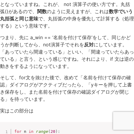
となっていますね。これが、 not 演算子の使い方です。丸括
弧()があるので、
関数
のように見えますが、これは
数学でいう
丸括弧と同じ意味
で、丸括弧の中身を優先して計算する（処理
する）という意味です。
つまり、先に a_win == ‘名前を付けて保存’をして、同じかど
うか判断してから、not演算子でそれを
反対
にしています。
「あっていたら間違っている」といい、「間違っていたらあっ
ている」と言う、という感じですね。それにより、if 文は逆の
動きをするようになっています。
そして、for文を抜けた後で、改めて「名前を付けて保存の確
認」ダイアログがアクティブだったら、「yキーを押して上書
き保存をし、また名前を付けて保存の確認ダイアログが閉じ
る」を待っています。
実はこの部分は
for
 n 
in
range
(
20
)
: