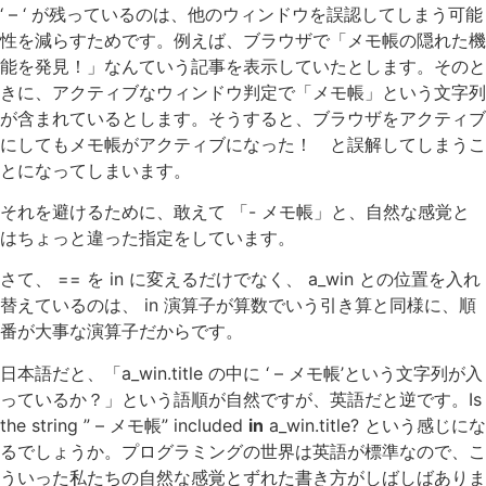
‘ – ‘ が残っているのは、他のウィンドウを誤認してしまう可能
性を減らすためです。例えば、ブラウザで「メモ帳の隠れた機
能を発見！」なんていう記事を表示していたとします。そのと
きに、アクティブなウィンドウ判定で「メモ帳」という文字列
が含まれているとします。そうすると、ブラウザをアクティブ
にしてもメモ帳がアクティブになった！ と誤解してしまうこ
とになってしまいます。
それを避けるために、敢えて 「- メモ帳」と、自然な感覚と
はちょっと違った指定をしています。
さて、 == を in に変えるだけでなく、 a_win との位置を入れ
替えているのは、 in 演算子が算数でいう引き算と同様に、順
番が大事な演算子だからです。
日本語だと、「a_win.title の中に ‘ – メモ帳’という文字列が入
っているか？」という語順が自然ですが、英語だと逆です。Is
the string ” – メモ帳” included
in
a_win.title? という感じにな
るでしょうか。プログラミングの世界は英語が標準なので、こ
ういった私たちの自然な感覚とずれた書き方がしばしばありま