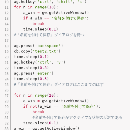
ag
.
hotkey
(
'ctrl'
,
'shift'
,
's'
)
for
 n 
in
range
(
10
)
:
    a_win 
=
 gw
.
getActiveWindow
(
)
if
 a_win 
==
'名前を付けて保存'
:
break
    time
.
sleep
(
0.1
)
#「名前を付けて保存」ダイアログを待つ
ag
.
press
(
'backspace'
)
cb
.
copy
(
'test2.txt'
)
time
.
sleep
(
0.1
)
ag
.
hotkey
(
'ctrl'
,
'v'
)
time
.
sleep
(
0.3
)
ag
.
press
(
'enter'
)
time
.
sleep
(
0.5
)
#「名前を付けて保存」ダイアログはここまでのはず
for
 n 
in
range
(
20
)
:
    a_win 
=
 gw
.
getActiveWindow
(
)
if
not
(
a_win 
==
'名前を付けて保存'
)
:
break
#名前を付けて保存がアクティブな状態の反対である
    time
.
sleep
(
0.1
)
a_win 
=
 gw
.
getActiveWindow
(
)