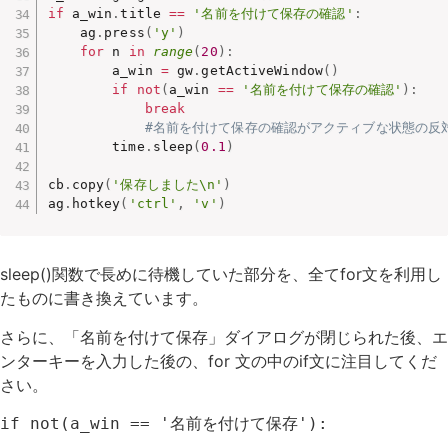
if
 a_win
.
title 
==
'名前を付けて保存の確認'
:
    ag
.
press
(
'y'
)
for
 n 
in
range
(
20
)
:
        a_win 
=
 gw
.
getActiveWindow
(
)
if
not
(
a_win 
==
'名前を付けて保存の確認'
)
:
break
#名前を付けて保存の確認がアクティブな状態の反
        time
.
sleep
(
0.1
)
cb
.
copy
(
'保存しました\n'
)
ag
.
hotkey
(
'ctrl'
,
'v'
)
sleep()関数で長めに待機していた部分を、全てfor文を利用し
たものに書き換えています。
さらに、「名前を付けて保存」ダイアログが閉じられた後、エ
ンターキーを入力した後の、for 文の中のif文に注目してくだ
さい。
if not(a_win == '名前を付けて保存'):