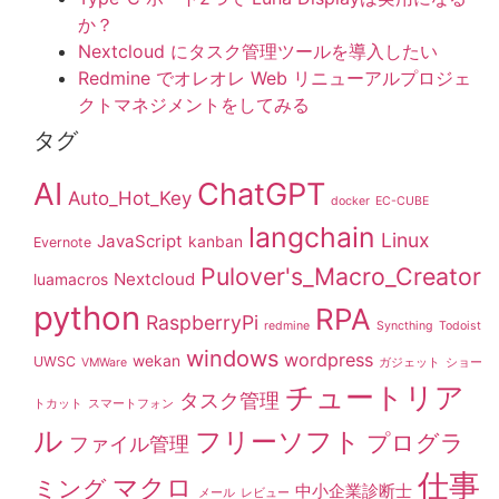
か？
Nextcloud にタスク管理ツールを導入したい
Redmine でオレオレ Web リニューアルプロジェ
クトマネジメントをしてみる
タグ
AI
ChatGPT
Auto_Hot_Key
docker
EC-CUBE
langchain
Linux
JavaScript
kanban
Evernote
Pulover's_Macro_Creator
Nextcloud
luamacros
python
RPA
RaspberryPi
redmine
Syncthing
Todoist
windows
wordpress
wekan
UWSC
VMWare
ガジェット
ショー
チュートリア
タスク管理
トカット
スマートフォン
ル
フリーソフト
プログラ
ファイル管理
仕事
マクロ
ミング
中小企業診断士
メール
レビュー