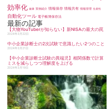
効率化
情報保存
情報共有
実例紹介
情報管理
健康
生産性
自動化ツール
電子帳簿保存法
最新の記事
【大物YouTuberが知らない】新NISAの最大の罠
2024年3月22日
中小企業診断士の2次試験で意識したい2つのこと
2024年3月21日
【中小企業診断士試験の異端児】相関係数で計算
ミスを減らしつつ理解度を上げる
2024年3月19日