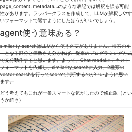
page_content, metadata…のような表記では解釈を誤る可能
性があります。ラッパークラスを作成して、LLMが解釈しやす
いフォーマットで返すようにしたほうがいいでしょう。
agent使う意味ある？
similarity_searchはLLMから使う必要がありません。検索のキ
ーとなる部分と個数さえ分かれば、従来のプログラミング方式
で充分動作すると思います。よって、Chat modelにテキスト
フォーマットを依頼し、similarity_searchに入力、2種類の
vector searchを行ってscoreで判断するのがいいように思い
ます。
どう考えてもこれが一番スマートな気がしたので修正版（とい
うか続き）