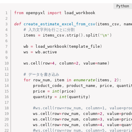
from
 openpyxl 
import
 load_workbook

def
create_estimate_excel_from_csv
(
items_csv
,
 nam
# 入力文字列を行ごとに分割
    items 
=
 items_csv
.
strip
(
)
.
split
(
'\n'
)
    wb 
=
 load_workbook
(
template_file
)
    ws 
=
 wb
.
active

    ws
.
cell
(
row
=
4
,
 column
=
2
,
 value
=
name
)
# データを書き込み
for
 row_num
,
 item 
in
enumerate
(
items
,
2
)
:
        product_code
,
 product_name
,
 price
,
 quanti
        price 
=
int
(
price
)
        quantity 
=
int
(
quantity
)
#ws.cell(row=row_num, column=1, value=pro
        ws
.
cell
(
row
=
row_num
,
 column
=
2
,
 value
=
prod
        ws
.
cell
(
row
=
row_num
,
 column
=
3
,
 value
=
pric
        ws
.
cell
(
row
=
row_num
,
 column
=
4
,
 value
=
quan
#ws.cell(row=row_num, column=5, value=pri