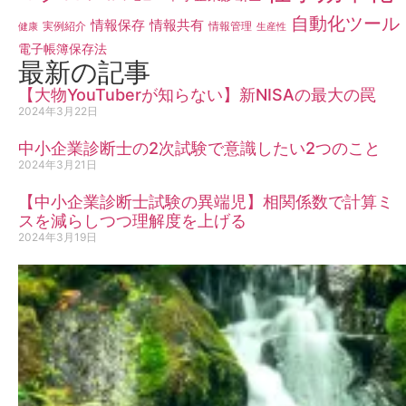
自動化ツール
情報保存
情報共有
実例紹介
情報管理
健康
生産性
電子帳簿保存法
最新の記事
【大物YouTuberが知らない】新NISAの最大の罠
2024年3月22日
中小企業診断士の2次試験で意識したい2つのこと
2024年3月21日
【中小企業診断士試験の異端児】相関係数で計算ミ
スを減らしつつ理解度を上げる
2024年3月19日