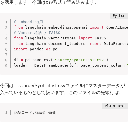
を活用します。今回はcsv形式で読み込みます。
# Embedding用
from
 langchain
.
embeddings
.
openai 
import
# Vector 格納 / FAISS
from
 langchain
.
vectorstores 
import
from
 langchain
.
document_loaders 
import
import
 pandas 
as
 pd

df 
=
 pd
.
read_csv
(
'Source/SyohinList.csv'
)
loader 
=
 DataFrameLoader
(
df
,
 page_content_column
=
今回は、source/SyohinList.csvファイルにマスターデータが
入っているものとして扱います。このファイルの先頭行は、
商品コード,商品名,売価