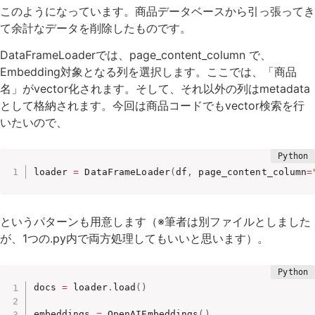
このようになっています。商品データベースから引っ張ってき
て余計なデータを削除したものです。
DataFrameLoaderでは、page_content_column で、
Embedding対象となる列を選択します。ここでは、「商品
名」がvector化されます。そして、それ以外の列はmetadata
として格納されます。今回は商品コードでもvector検索を行
いたいので、
loader 
=
 DataFrameLoader
(
df
,
 page_content_column
=
というパターンも用意します（※筆者は別ファイルとしました
が、1つの.py内で両方処理してもいいと思います）。
docs 
=
 loader
.
load
(
)
embeddings 
=
 OpenAIEmbeddings
(
)