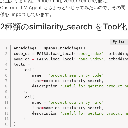
沢山ありますね。embedding, vector searchの他に、
Custom LLM Agent もちょっといじってみたいので、その関
係を import しています。
2種類のsimilarity_search をTool化
embeddings 
=
 OpenAIEmbeddings
(
)
code_db 
=
 FAISS
.
load_local
(
'code_index'
,
 embeddin
name_db 
=
 FAISS
.
load_local
(
'name_index'
,
 embeddin
tools 
=
[
    Tool
(
        name 
=
"product search by code"
,
        func
=
code_db
.
similarity_search
,
        description
=
"useful for getting product n
)
,
    Tool
(
        name 
=
"product search by name"
,
        func
=
name_db
.
similarity_search
,
        description
=
"useful for getting product 
)
]