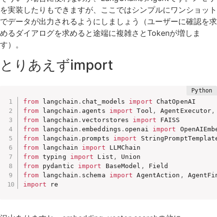
を実装したりもできますが、ここではシンプルにワンショット
でデータが出力されるようにしましょう（ユーザーに確認を求
めるダイアログを求めると途端に複雑さとTokenが増しま
す）。
とりあえずimport
from
 langchain
.
chat_models 
import
from
 langchain
.
agents 
import
 Tool
,
 AgentExecutor
,
from
 langchain
.
vectorstores 
import
from
 langchain
.
embeddings
.
openai 
import
from
 langchain
.
prompts 
import
from
 langchain 
import
from
 typing 
import
 List
,
from
 pydantic 
import
 BaseModel
,
from
 langchain
.
schema 
import
 AgentAction
,
import
 re