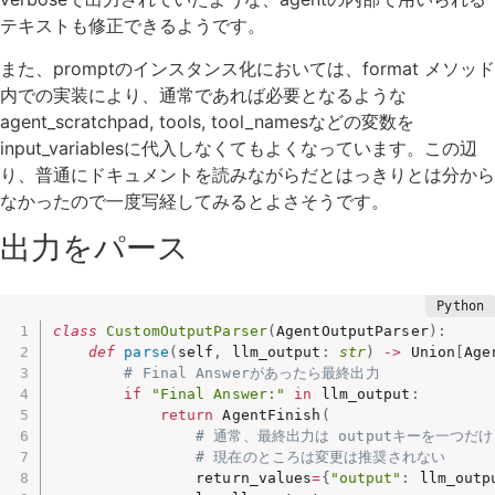
テキストも修正できるようです。
また、promptのインスタンス化においては、format メソッド
内での実装により、通常であれば必要となるような
agent_scratchpad, tools, tool_namesなどの変数を
input_variablesに代入しなくてもよくなっています。この辺
り、普通にドキュメントを読みながらだとはっきりとは分から
なかったので一度写経してみるとよさそうです。
出力をパース
class
CustomOutputParser
(
AgentOutputParser
)
:
def
parse
(
self
,
 llm_output
:
str
)
-
>
 Union
[
Age
# Final Answerがあったら最終出力
if
"Final Answer:"
in
 llm_output
:
return
 AgentFinish
(
# 通常、最終出力は outputキーを一つだ
# 現在のところは変更は推奨されない
                return_values
=
{
"output"
:
 llm_outp