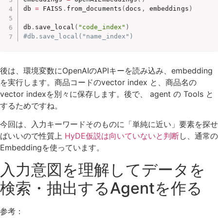
db 
=
 FAISS
.
from_documents
(
docs
,
 embeddings
)
db
.
save_local
(
"code_index"
)
#db.save_local("name_index")
後は、環境変数にOpenAIのAPIキーを読み込み、embedding
を実行します。商品コードのvector index と、商品名の
vector indexを別々に保存します。後で、 agent の Tools と
するためですね。
今回は、入力キーワードそのものに「単純に近い」要素を探せ
ばいいので性質上
HyDE仮説は向いていないと判断
し、通常の
Embeddingを使っています。
入力意図を理解してデータを
検索・抽出するAgentを作る
参考：