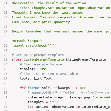
Observation: the result of the action

... (this Thought/Action/Action Input/Observation 
Thought: I now know the final answer

Final Answer: You must respond with a new line fo
CODE,name,unit price,quantity

Begin! Remember that you must answer the name, pr
Demand: {input}

{agent_scratchpad}"""
# Set up a prompt template
class
CustomPromptTemplate
(
StringPromptTemplate
)
:
# The template to use
    template
:
str
# The list of tools available
    tools
:
 List
[
Tool
]
def
format
(
self
,
**
kwargs
)
-
>
str
:
# Agentの中間ステップを取得し、それらをフォーマットする(A
        intermediate_steps 
=
 kwargs
.
pop
(
"intermed
        thoughts 
=
""
for
 action
,
 observation 
in
 intermediate_s