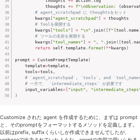
            thoughts 
+=
 action
.
log

            thoughts 
+=
f"\nObservation: 
{
observa
# agent_scratchpad に thoughtsをセット
        kwargs
[
"agent_scratchpad"
]
=
 thoughts

# Toolを展開する
        kwargs
[
"tools"
]
=
"\n"
.
join
(
[
f"
{
tool
.
name
# ツールの名前を展開する
        kwargs
[
"tool_names"
]
=
", "
.
join
(
[
tool
.
na
return
 self
.
template
.
format
(
**
kwargs
)
prompt 
=
 CustomPromptTemplate
(
    template
=
template
,
    tools
=
tools
,
# `agent_scratchpad`, `tools`, and `t
# 一方で、 `intermediate_steps` が必要です
    input_variables
=
[
"input"
,
"intermediate_steps
)
Customize された agent を作成するために、まずは prompt
と、そのpromptをフォーマットするメソッドを定義します。
以前はprefix, suffixくらいしか作成できませんでしたが、
verboseで出力されていたような、agentの内部で用いられる