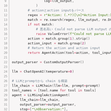
                log
=
llm_output
,
)
# actionとaction inputをパース
        regex 
=
r"Action: (.*?)[\n]*Action Input:
        match 
=
 re
.
search
(
regex
,
 llm_output
,
 re
.
D
if
not
 match
:
# 悪名高い Could not parse LLM output
raise
 ValueError
(
f"Could not parse LL
        action 
=
 match
.
group
(
1
)
.
strip
(
)
        action_input 
=
 match
.
group
(
2
)
# Return the action and action input
return
 AgentAction
(
tool
=
action
,
 tool_inpu
output_parser 
=
 CustomOutputParser
(
)
llm 
=
 ChatOpenAI
(
temperature
=
0
)
# LLMとpromptから chain を構築
llm_chain 
=
 LLMChain
(
llm
=
llm
,
 prompt
=
prompt
)
tool_names 
=
[
tool
.
name 
for
 tool 
in
 tools
]
agent 
=
 LLMSingleActionAgent
(
    llm_chain
=
llm_chain
,
    output_parser
=
output_parser
,
    stop
=
[
"\nObservation:"
]
,