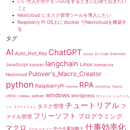
いい大人がポケモンGOをするときに心得ておきたい
こと
Nextcloud にタスク管理ツールを導入したい
Raspberry Pi OS上に docker でNextcloudを構築す
る
タグ
AI
ChatGPT
Auto_Hot_Key
Evernote
docker
EC-CUBE
langchain
Linux
JavaScript
kanban
luamacros
Pulover's_Macro_Creator
Nextcloud
python
RPA
RaspberryPi
redmine
Syncthing
Todoist
windows
wordpress
wekan
UWSC
VMWare
ガジェット
ショートカ
チュートリアル
タスク管理
フ
ット
スマートフォン
フリーソフト
プログラミング
ァイル管理
仕事効率化
マクロ
中小企業診断士
メール
レビュー