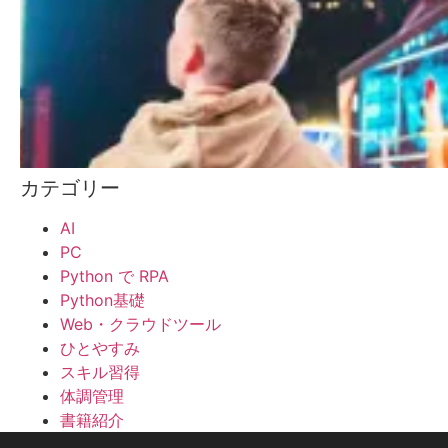
カテゴリー
AI
PC
Python で RPA
Python基礎
Web・クラウドツール
ひとやすみ
スキル習得
体調管理
書籍紹介