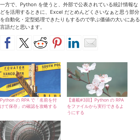
一方で、Python を使うと、外部で公表されている統計情報な
どを活用するときに、Excel だとめんどくさいなぁと思う部分
を自動化・定型処理できたりもするので学ぶ価値の大いにある
言語だと思います。
Python の RPA で「名前を付
【連載#3回】Python の RPA
けて保存」の確認を攻略する
をファイルから実行できるよ
うにする