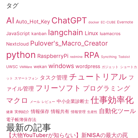
タグ
AI
ChatGPT
Auto_Hot_Key
Evernote
docker
EC-CUBE
langchain
Linux
JavaScript
kanban
luamacros
Pulover's_Macro_Creator
Nextcloud
python
RPA
RaspberryPi
redmine
Syncthing
Todoist
windows
wordpress
wekan
UWSC
VMWare
ガジェット
ショートカ
チュートリアル
タスク管理
フ
ット
スマートフォン
フリーソフト
プログラミング
ァイル管理
仕事効率化
マクロ
中小企業診断士
メール
レビュー
自動化ツール
情報保存
情報共有
実例紹介
情報管理
健康
生産性
電子帳簿保存法
最新の記事
【大物YouTuberが知らない】新NISAの最大の罠