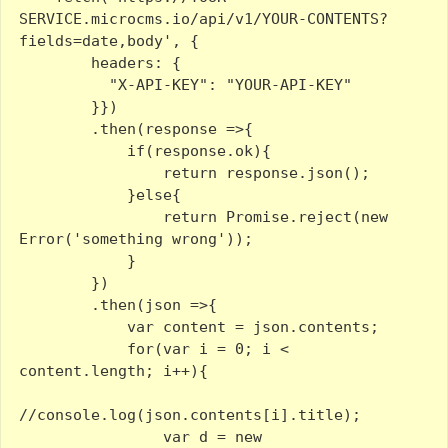
SERVICE.microcms.io/api/v1/YOUR-CONTENTS?
fields=date,body', {

        headers: {

          "X-API-KEY": "YOUR-API-KEY"

        }})

        .then(response =>{

            if(response.ok){

                return response.json();

            }else{

                return Promise.reject(new 
Error('something wrong'));

            }

        })

        .then(json =>{

            var content = json.contents;

            for(var i = 0; i < 
content.length; i++){

//console.log(json.contents[i].title);

                var d = new 