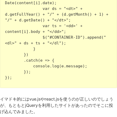
Date(content[i].date);

                var ds = "<dt>" + 
d.getFullYear() + "/" + (d.getMonth() + 1) + 
"/" + d.getDate() + "</dt>";

                var ts = '<dd>' + 
content[i].body + "</dd>";

                $("#CONTAINER-ID").append("
<dl>" + ds + ts + "</dl");

            }

        })

        .catch(e => {

            console.log(e.message);

        });

});
イマドキ的にはvue.jsやreact.jsを使うのが正しいのでしょう
が、もともとjQueryを利用したサイトがあったのでそこに投
げ込んでみました。