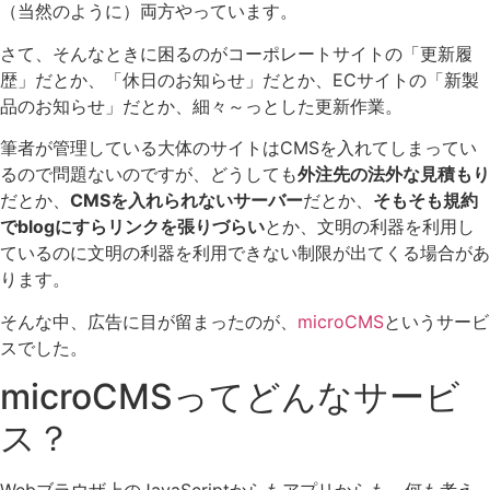
（当然のように）両方やっています。
さて、そんなときに困るのがコーポレートサイトの「更新履
歴」だとか、「休日のお知らせ」だとか、ECサイトの「新製
品のお知らせ」だとか、細々～っとした更新作業。
筆者が管理している大体のサイトはCMSを入れてしまってい
るので問題ないのですが、どうしても
外注先の法外な見積もり
だとか、
CMSを入れられないサーバー
だとか、
そもそも規約
でblogにすらリンクを張りづらい
とか、文明の利器を利用し
ているのに文明の利器を利用できない制限が出てくる場合があ
ります。
そんな中、広告に目が留まったのが、
microCMS
というサービ
スでした。
microCMSってどんなサービ
ス？
Webブラウザ上のJavaScriptからもアプリからも、何も考え