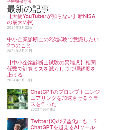
子帳簿保存法
最新の記事
【大物YouTuberが知らない】新NISA
の最大の罠
2024年3月22日
中小企業診断士の2次試験で意識したい
2つのこと
2024年3月21日
【中小企業診断士試験の異端児】相関
係数で計算ミスを減らしつつ理解度を
上げる
2024年3月19日
ChatGPTのプロンプトエンジ
ニアリングを加速させるクラ
スを作った
2023年8月18日
Twitter(X)の収益化にも！？
ChatGPTを越えるAIツール