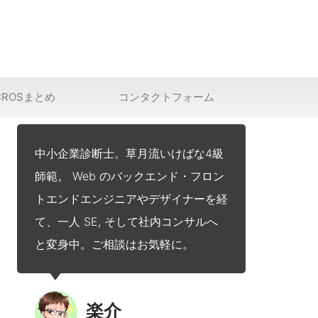
CROSまとめ
コンタクトフォーム
中小企業診断士。草月流いけばな4級
師範。 Web のバックエンド・フロン
トエンドエンジニアやデザイナーを経
て、一人 SE, そして社内コンサルへ
と変身中。ご相談はお気軽に。
楽介