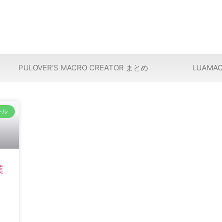
PULOVER’S MACRO CREATOR まとめ
LUAMA
ール
業