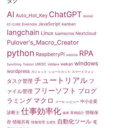
タグ
AI
ChatGPT
Auto_Hot_Key
docker
JavaScript
kanban
Evernote
EC-CUBE
langchain
Linux
Nextcloud
luamacros
Pulover's_Macro_Creator
python
RPA
RaspberryPi
redmine
windows
wekan
UWSC
Syncthing
Todoist
VMWare
wordpress
ガジェット
ショートカット
スマートフォン
チュートリアル
タスク管理
フ
フリーソフト
プログ
ァイル管理
マクロ
ラミング
中小企業
メール
レビュー
仕事効率化
診断士
情報保
実例紹介
健康
自動化ツール
存
情報共有
電
情報管理
生産性