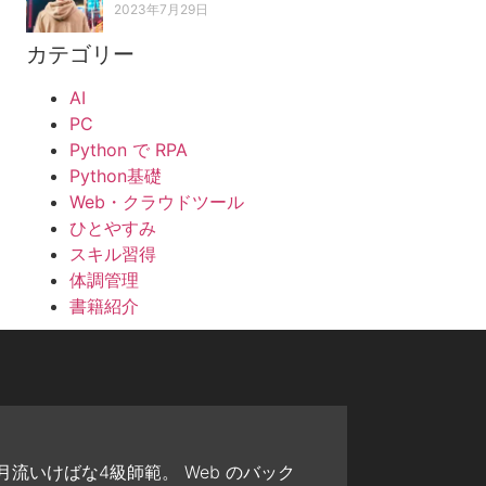
2023年7月29日
カテゴリー
AI
PC
Python で RPA
Python基礎
Web・クラウドツール
ひとやすみ
スキル習得
体調管理
書籍紹介
流いけばな4級師範。 Web のバック