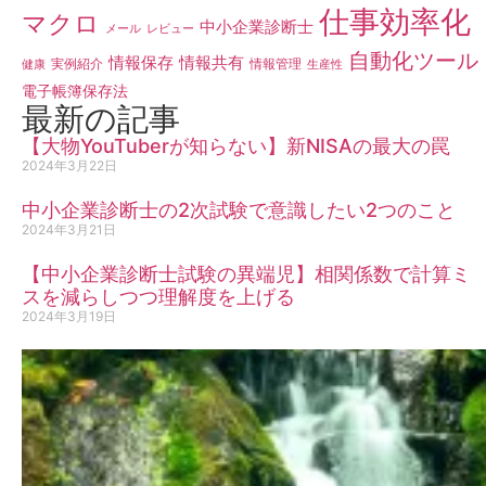
仕事効率化
マクロ
中小企業診断士
メール
レビュー
自動化ツール
情報保存
情報共有
実例紹介
情報管理
健康
生産性
電子帳簿保存法
最新の記事
【大物YouTuberが知らない】新NISAの最大の罠
2024年3月22日
中小企業診断士の2次試験で意識したい2つのこと
2024年3月21日
【中小企業診断士試験の異端児】相関係数で計算ミ
スを減らしつつ理解度を上げる
2024年3月19日