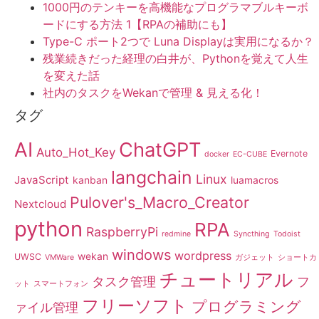
1000円のテンキーを高機能なプログラマブルキーボ
ードにする方法 1【RPAの補助にも】
Type-C ポート2つで Luna Displayは実用になるか？
残業続きだった経理の白井が、Pythonを覚えて人生
を変えた話
社内のタスクをWekanで管理 & 見える化！
タグ
AI
ChatGPT
Auto_Hot_Key
Evernote
docker
EC-CUBE
langchain
Linux
JavaScript
kanban
luamacros
Pulover's_Macro_Creator
Nextcloud
python
RPA
RaspberryPi
redmine
Syncthing
Todoist
windows
wordpress
wekan
UWSC
VMWare
ガジェット
ショートカ
チュートリアル
タスク管理
フ
ット
スマートフォン
フリーソフト
プログラミング
ァイル管理