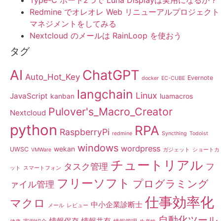
Type-C ポート2つで Luna Displayは実用になるか？
Redmine でオレオレ Web リニューアルプロジェクト
マネジメントをしてみる
Nextcloud のメールは RainLoop を使おう
タグ
AI
ChatGPT
Auto_Hot_Key
Evernote
docker
EC-CUBE
langchain
Linux
JavaScript
kanban
luamacros
Pulover's_Macro_Creator
Nextcloud
python
RPA
RaspberryPi
redmine
Syncthing
Todoist
windows
wordpress
wekan
UWSC
VMWare
ガジェット
ショートカ
チュートリアル
タスク管理
フ
ット
スマートフォン
フリーソフト
プログラミング
ァイル管理
仕事効率化
マクロ
中小企業診断士
メール
レビュー
自動化ツール
情報保存
情報共有