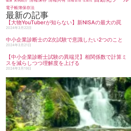
実例紹介
情報管理
健康
生産性
電子帳簿保存法
最新の記事
【大物YouTuberが知らない】新NISAの最大の罠
2024年3月22日
中小企業診断士の2次試験で意識したい2つのこと
2024年3月21日
【中小企業診断士試験の異端児】相関係数で計算ミ
スを減らしつつ理解度を上げる
2024年3月19日