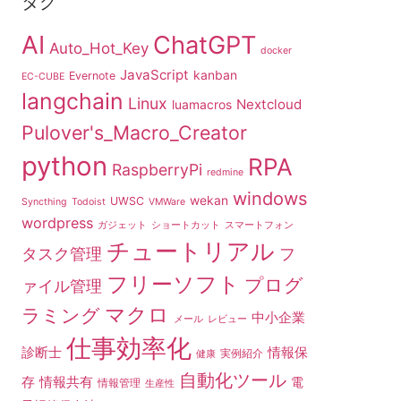
タグ
AI
ChatGPT
Auto_Hot_Key
docker
JavaScript
kanban
Evernote
EC-CUBE
langchain
Linux
Nextcloud
luamacros
Pulover's_Macro_Creator
python
RPA
RaspberryPi
redmine
windows
wekan
UWSC
Syncthing
Todoist
VMWare
wordpress
ガジェット
ショートカット
スマートフォン
チュートリアル
タスク管理
フ
フリーソフト
プログ
ァイル管理
マクロ
ラミング
中小企業
メール
レビュー
仕事効率化
診断士
情報保
実例紹介
健康
自動化ツール
存
情報共有
電
情報管理
生産性