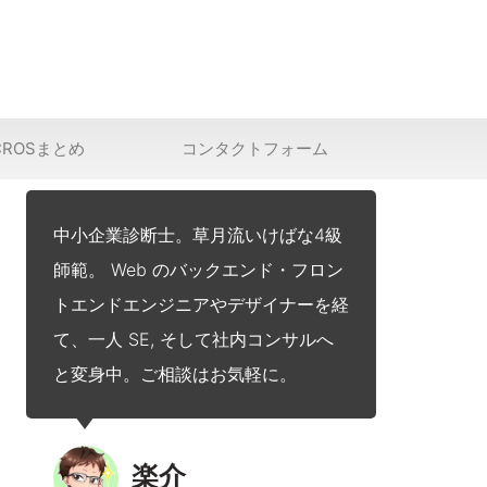
CROSまとめ
コンタクトフォーム
中小企業診断士。草月流いけばな4級
師範。 Web のバックエンド・フロン
トエンドエンジニアやデザイナーを経
て、一人 SE, そして社内コンサルへ
と変身中。ご相談はお気軽に。
楽介