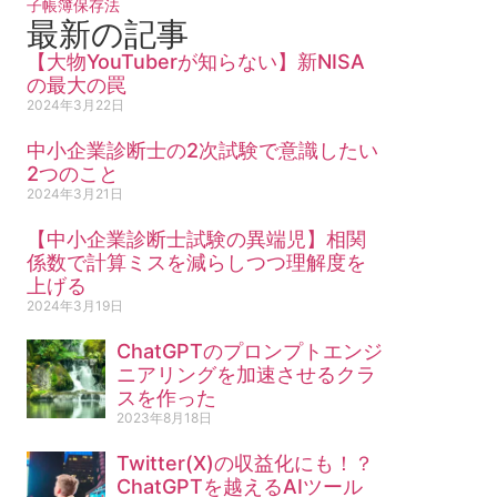
子帳簿保存法
最新の記事
【大物YouTuberが知らない】新NISA
の最大の罠
2024年3月22日
中小企業診断士の2次試験で意識したい
2つのこと
2024年3月21日
【中小企業診断士試験の異端児】相関
係数で計算ミスを減らしつつ理解度を
上げる
2024年3月19日
ChatGPTのプロンプトエンジ
ニアリングを加速させるクラ
スを作った
2023年8月18日
Twitter(X)の収益化にも！？
ChatGPTを越えるAIツール