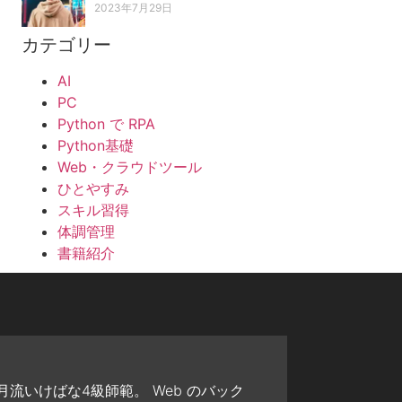
2023年7月29日
カテゴリー
AI
PC
Python で RPA
Python基礎
Web・クラウドツール
ひとやすみ
スキル習得
体調管理
書籍紹介
流いけばな4級師範。 Web のバック